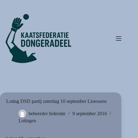
Ga
naar
de
inhoud
Loting DSD partij zaterdag 10 september Lioessens
beheerder federatie
9 september 2016
Lotingen