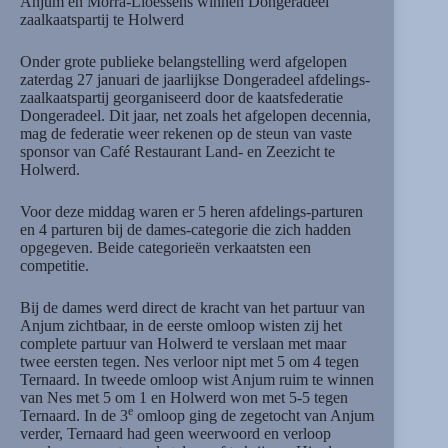
Anjum en Morra-Lioessens winnen Dongeradeel
zaalkaatspartij te Holwerd
Onder grote publieke belangstelling werd afgelopen
zaterdag 27 januari de jaarlijkse Dongeradeel afdelings-
zaalkaatspartij georganiseerd door de kaatsfederatie
Dongeradeel. Dit jaar, net zoals het afgelopen decennia,
mag de federatie weer rekenen op de steun van vaste
sponsor van Café Restaurant Land- en Zeezicht te
Holwerd.
Voor deze middag waren er 5 heren afdelings-parturen
en 4 parturen bij de dames-categorie die zich hadden
opgegeven. Beide categorieën verkaatsten een
competitie.
Bij de dames werd direct de kracht van het partuur van
Anjum zichtbaar, in de eerste omloop wisten zij het
complete partuur van Holwerd te verslaan met maar
twee eersten tegen. Nes verloor nipt met 5 om 4 tegen
Ternaard. In tweede omloop wist Anjum ruim te winnen
van Nes met 5 om 1 en Holwerd won met 5-5 tegen
e
Ternaard. In de 3
omloop ging de zegetocht van Anjum
verder, Ternaard had geen weerwoord en verloop