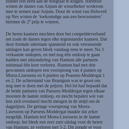
zonder een eerst aan de telegraaf te krijgen. Hierdoor
wisten de dames van Anjum de wisselbeker wederom
mee te nemen naar Anjum. Door de winst van Holwerd
op Nes wisten de ‘toekomstige aan-zee-bewoonsters’
e
hiermee de 2
prijs te winnen.
De heren kaatsers mochten door het competitieverband
net zoals de dames tegen elke tegenstander kaatsen. Dat
deze formule uitermate spannend en ook verrassende
uitslagen kan geven bleek vandaag eens te meer. Na 3
verkaatste omlopen, en met nog één omloop te gaan
hadden met uitzondering van Hantum alle parturen
minimaal één keer verloren. Hantum had met drie
gewonnen omlopen een voorsprong van 4 punten op
Morra-Lioessens en 6 punten op Peasens-Moddergat 1
en 2. De achterstand van Brantgum was te groot om
nog mee te doen met de prijzen. Het lot had bepaald dat
de beide parturen van Paesens-Moddergat tegen elkaar
moesten de laatste omloop, en mocht bepalen wie van
hen zich eventueel mocht mengen in de strijd om de
dagprijzen. De geringe voorsprong van Morra-
Lioessens op Paesens-Moddergat maakte dat zeker
mogelijk. Hantum trof Morra-Lioessens in de laatste
omloop, het bleek een zeer zure uitslag voor de heren
van Hantum, ze verloren met 5-2. Dit zorgde er voor