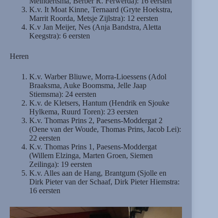
Meindertsma, Berber R. Ferwerda): 16 eersten
K.v. It Moat Kinne, Ternaard (Gryte Hoekstra,
Marrit Roorda, Metsje Zijlstra): 12 eersten
K.v Jan Meijer, Nes (Anja Bandstra, Aletta
Keegstra): 6 eersten
Heren
K.v. Warber Bliuwe, Morra-Lioessens (Adol
Braaksma, Auke Boomsma, Jelle Jaap
Stiemsma): 24 eersten
K.v. de Kletsers, Hantum (Hendrik en Sjouke
Hylkema, Ruurd Toren): 23 eersten
K.v. Thomas Prins 2, Paesens-Moddergat 2
(Oene van der Woude, Thomas Prins, Jacob Lei):
22 eersten
K.v. Thomas Prins 1, Paesens-Moddergat
(Willem Elzinga, Marten Groen, Siemen
Zeilinga): 19 eersten
K.v. Alles aan de Hang, Brantgum (Sjolle en
Dirk Pieter van der Schaaf, Dirk Pieter Hiemstra:
16 eersten