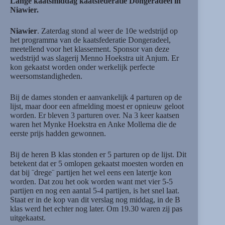
Lange kaatsmiddag kaatsfederatie Dongeradeel in
Niawier.
Niawier
. Zaterdag stond al weer de 10e wedstrijd op
het programma van de kaatsfederatie Dongeradeel,
meetellend voor het klassement. Sponsor van deze
wedstrijd was slagerij Menno Hoekstra uit Anjum. Er
kon gekaatst worden onder werkelijk perfecte
weersomstandigheden.
Bij de dames stonden er aanvankelijk 4 parturen op de
lijst, maar door een afmelding moest er opnieuw geloot
worden. Er bleven 3 parturen over. Na 3 keer kaatsen
waren het Mynke Hoekstra en Anke Mollema die de
eerste prijs hadden gewonnen.
Bij de heren B klas stonden er 5 parturen op de lijst. Dit
betekent dat er 5 omlopen gekaatst moesten worden en
dat bij ¨drege¨ partijen het wel eens een latertje kon
worden. Dat zou het ook worden want met vier 5-5
partijen en nog een aantal 5-4 partijen, is het snel laat.
Staat er in de kop van dit verslag nog middag, in de B
klas werd het echter nog later. Om 19.30 waren zij pas
uitgekaatst.