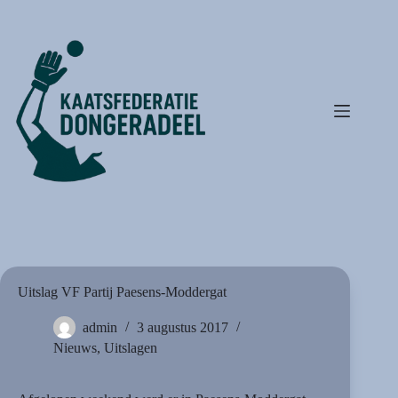
Ga
naar
de
inhoud
Uitslag VF Partij Paesens-Moddergat
admin
3 augustus 2017
Nieuws
,
Uitslagen