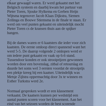
elkaar gewaagd waren. Er werd gekaatst met het
Belgisch systeem en daarbij kwam het partuur van
Pieter Toren, Sjouke Hylkema en Gerben Heijn
Wijtsma tegenover Jacob Klaas Dijkstra, Siemen
Zeilinga en Bouwe Stiemsma in de finale te staan. Er
werd om veel punten gekaatst en uiteindelijk mocht
Pieter Toren cs de kransen thuis aan de spijker
hangen.
Bij de dames waren er 6 kaatsters die ieder voor zich
kaatsten. De eerste omloop direct spannend want het
werd 5-5. De daarop volgende 2 omlopen werd er
om iedere punt gekaatst en vaak op 6-6 stand.
Tussendoor konden er ook strooiprijzen gewonnen
worden door een bovenslag, zitbal of retourslag en
duurde het soms wel 3 eersten voordat de strooiprijs
een plekje kreeg bij een kaatser. Uiteindelijk was
Metsje Zijlstra oppermachtig door 3x te winnen en
Esther Turkstra werd 2e.
Normaal gesproken wordt er een klassement
verkaatst. De kaatsers kunnen per wedstrijd een
aantal punten scoren voor het klassement. Aan het
eind van het seizoen worden de best scorende