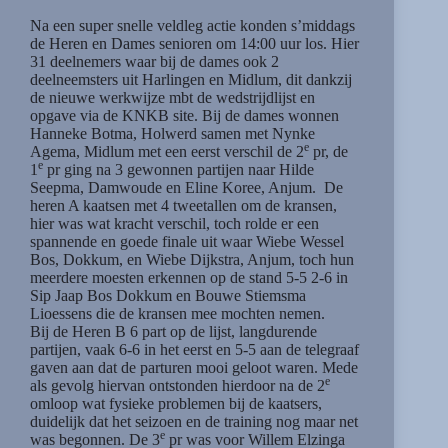
Na een super snelle veldleg actie konden s’middags
de Heren en Dames senioren om 14:00 uur los. Hier
31 deelnemers waar bij de dames ook 2
deelneemsters uit Harlingen en Midlum, dit dankzij
de nieuwe werkwijze mbt de wedstrijdlijst en
opgave via de KNKB site. Bij de dames wonnen
Hanneke Botma, Holwerd samen met Nynke
e
Agema, Midlum met een eerst verschil de 2
pr, de
e
1
pr ging na 3 gewonnen partijen naar Hilde
Seepma, Damwoude en Eline Koree, Anjum. De
heren A kaatsen met 4 tweetallen om de kransen,
hier was wat kracht verschil, toch rolde er een
spannende en goede finale uit waar Wiebe Wessel
Bos, Dokkum, en Wiebe Dijkstra, Anjum, toch hun
meerdere moesten erkennen op de stand 5-5 2-6 in
Sip Jaap Bos Dokkum en Bouwe Stiemsma
Lioessens die de kransen mee mochten nemen.
Bij de Heren B 6 part op de lijst, langdurende
partijen, vaak 6-6 in het eerst en 5-5 aan de telegraaf
gaven aan dat de parturen mooi geloot waren. Mede
e
als gevolg hiervan ontstonden hierdoor na de 2
omloop wat fysieke problemen bij de kaatsers,
duidelijk dat het seizoen en de training nog maar net
e
was begonnen. De 3
pr was voor Willem Elzinga