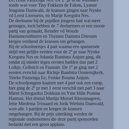
ronde was voor Tiny Fokkens de Falom, Lyanne
Jongsma Damwald, de kransen gingen naar Nynke
vd Leest Lioessens, en Marije Keegstra Nes.
De deelname bij de pupillen jongens had wat meer
gemogen, toch hebben de 7 deelnemers er een mooie
partij van gemaakt, Reinder vd Woude
Hantumeruitburen en Thymen Damstra Driesum
kregen verdiend de kransen om gehangen.
Bij de schoolmeisjes 4 part waarna een spannende
e
strijd met gelijke eersten voor de 2
pr naar Nynke
Keegstra Nes en Jolanda Bandstra Anjum ging, dit
omdat zij minder tegen eersten hadden dan part 2
e
Lolkje, Gelbrich en Fiannah. De 1
pr ging met 2
eersten evrschil naar Richtje Bandstra Oosternijkerk,
Tineke Pauzenga Ee, Femke Bouma Anjum.
De schooljongens kaatsen met 4 part ook een comp,
e
hier ging de 2
pr met 1 eerst verschil met part 3 naar
Mient Schregardus Dokkum en Yme Hille Postma
Hantum. Het drietal Martijn Mossel Rinsumageest,
Jetse Miedema Ternaard en Jorik Wielstra Damwald,
won alle 3 partijen en kregen de kransen
omgehangen. Bij de prijs uitreiking werden de
regionale ondernemers die deze partij sponsorden
bedankt met een groot applaus.