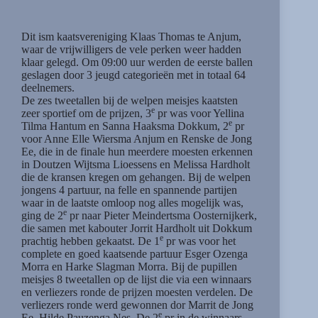
Dit ism kaatsvereniging Klaas Thomas te Anjum,
waar de vrijwilligers de vele perken weer hadden
klaar gelegd. Om 09:00 uur werden de eerste ballen
geslagen door 3 jeugd categorieën met in totaal 64
deelnemers.
De zes tweetallen bij de welpen meisjes kaatsten
e
zeer sportief om de prijzen, 3
pr was voor Yellina
e
Tilma Hantum en Sanna Haaksma Dokkum, 2
pr
voor Anne Elle Wiersma Anjum en Renske de Jong
Ee, die in de finale hun meerdere moesten erkennen
in Doutzen Wijtsma Lioessens en Melissa Hardholt
die de kransen kregen om gehangen. Bij de welpen
jongens 4 partuur, na felle en spannende partijen
waar in de laatste omloop nog alles mogelijk was,
e
ging de 2
pr naar Pieter Meindertsma Oosternijkerk,
die samen met kabouter Jorrit Hardholt uit Dokkum
e
prachtig hebben gekaatst. De 1
pr was voor het
complete en goed kaatsende partuur Esger Ozenga
Morra en Harke Slagman Morra. Bij de pupillen
meisjes 8 tweetallen op de lijst die via een winnaars
en verliezers ronde de prijzen moesten verdelen. De
verliezers ronde werd gewonnen dor Marrit de Jong
e
Ee, Hilde Pauzenga Nes. De 2
pr in de winnaars