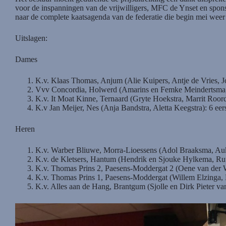
voor de inspanningen van de vrijwilligers, MFC de Ynset en spons
naar de complete kaatsagenda van de federatie die begin mei weer 
Uitslagen:
Dames
K.v. Klaas Thomas, Anjum (Alie Kuipers, Antje de Vries, J
Vvv Concordia, Holwerd (Amarins en Femke Meindertsma, 
K.v. It Moat Kinne, Ternaard (Gryte Hoekstra, Marrit Roorda
K.v Jan Meijer, Nes (Anja Bandstra, Aletta Keegstra): 6 eer
Heren
K.v. Warber Bliuwe, Morra-Lioessens (Adol Braaksma, Auk
K.v. de Kletsers, Hantum (Hendrik en Sjouke Hylkema, Ruu
K.v. Thomas Prins 2, Paesens-Moddergat 2 (Oene van der W
K.v. Thomas Prins 1, Paesens-Moddergat (Willem Elzinga, 
K.v. Alles aan de Hang, Brantgum (Sjolle en Dirk Pieter van