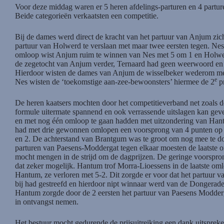
Voor deze middag waren er 5 heren afdelings-parturen en 4 partur
Beide categorieën verkaatsten een competitie.
Bij de dames werd direct de kracht van het partuur van Anjum zich
partuur van Holwerd te verslaan met maar twee eersten tegen. Nes
omloop wist Anjum ruim te winnen van Nes met 5 om 1 en Holwer
de zegetocht van Anjum verder, Ternaard had geen weerwoord en ve
Hierdoor wisten de dames van Anjum de wisselbeker wederom me
e
Nes wisten de ‘toekomstige aan-zee-bewoonsters’ hiermee de 2
pr
De heren kaatsers mochten door het competitieverband net zoals d
formule uitermate spannend en ook verrassende uitslagen kan gev
en met nog één omloop te gaan hadden met uitzondering van Hant
had met drie gewonnen omlopen een voorsprong van 4 punten op
en 2. De achterstand van Brantgum was te groot om nog mee te doe
parturen van Paesens-Moddergat tegen elkaar moesten de laatste 
mocht mengen in de strijd om de dagprijzen. De geringe voorsp
dat zeker mogelijk. Hantum trof Morra-Lioessens in de laatste oml
Hantum, ze verloren met 5-2. Dit zorgde er voor dat het partuur 
bij had gestreefd en hierdoor nipt winnaar werd van de Dongerad
Hantum zorgde door de 2 eersten het partuur van Paesens Modderg
in ontvangst nemen.
Het bestuur mocht gedurende de prijsuitreiking een dank uitsprek