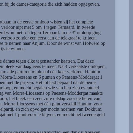
en bij de dames-categorie die zich hadden opgegeven.
tbaar, in de eerste omloop wisten zij het complete
 verloor nipt met 5 om 4 tegen Ternaard. In tweede
e
d won met 5-5 tegen Ternaard. In de 3
omloop ging
rloop zonder een eerst aan de telegraaf te krijgen.
e te nemen naar Anjum. Door de winst van Holwerd op
ijs te winnen.
e dames tegen elke tegenstander kaatsen. Dat deze
en bleek vandaag eens te meer. Na 3 verkaatste omlopen,
um alle parturen minimaal één keer verloren. Hantum
 Morra-Lioessens en 6 punten op Peasens-Moddergat 1
n met de prijzen. Het lot had bepaald dat de beide
omloop, en mocht bepalen wie van hen zich eventueel
rong van Morra-Lioessens op Paesens-Moddergat maakte
oop, het bleek een zeer zure uitslag voor de heren van
van Morra Lioessens met één punt verschil Hantum voor
eelpartij, en zich opvolger mocht noemen van Dokkum.
at met 1 punt voor te blijven, en mocht het tweede geld
en voor de sportieve kaatsmiddag, een dank uitspreken