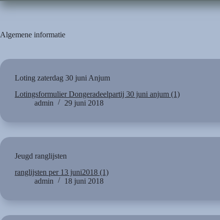
Algemene informatie
Loting zaterdag 30 juni Anjum
Lotingsformulier Dongeradeelpartij 30 juni anjum (1)
admin
29 juni 2018
Jeugd ranglijsten
ranglijsten per 13 juni2018 (1)
admin
18 juni 2018